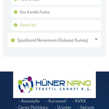
Düz Körüklü Torba
Shrink Film
Spunbond Nonwoven (Dokusuz Kumaş)
- Anasayfa
- Kurumsal
- KVKK
- Çerez Politikası
- Ürünler
- İletişim