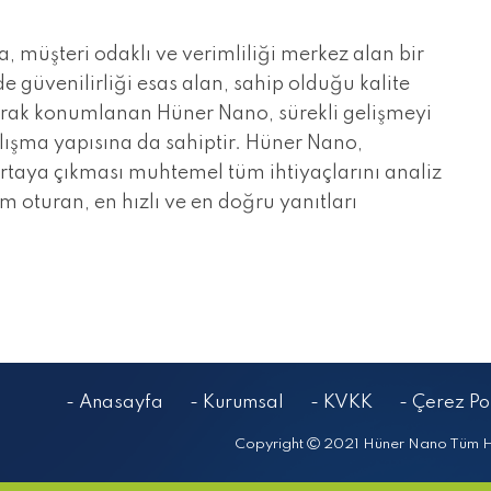
, müşteri odaklı ve verimliliği merkez alan bir
 güvenilirliği esas alan, sahip olduğu kalite
larak konumlanan Hüner Nano, sürekli gelişmeyi
lışma yapısına da sahiptir. Hüner Nano,
ortaya çıkması muhtemel tüm ihtiyaçlarını analiz
m oturan, en hızlı ve en doğru yanıtları
- Anasayfa
- Kurumsal
- KVKK
- Çerez Pol
Copyright
2021 Hüner Nano Tüm Hak