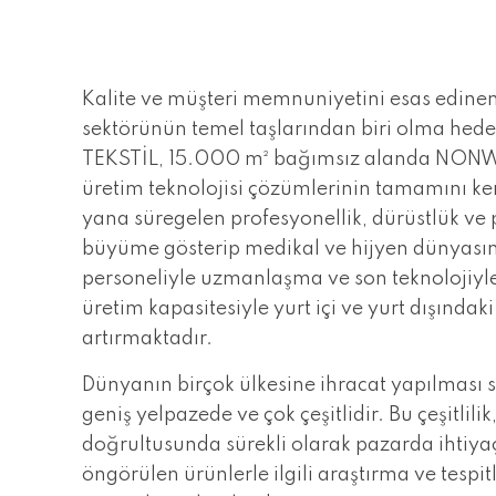
Kalite ve müşteri memnuniyetini esas edinen 
sektörünün temel taşlarından biri olma hed
TEKSTİL, 15.000 m² bağımsız alanda NONW
üretim teknolojisi çözümlerinin tamamını k
yana süregelen profesyonellik, dürüstlük ve paz
büyüme gösterip medikal ve hijyen dünyasınd
personeliyle uzmanlaşma ve son teknolojiyle
üretim kapasitesiyle yurt içi ve yurt dışındaki
artırmaktadır.
Dünyanın birçok ülkesine ihracat yapılması
geniş yelpazede ve çok çeşitlidir. Bu çeşitlilik
doğrultusunda sürekli olarak pazarda ihtiy
öngörülen ürünlerle ilgili araştırma ve tespi