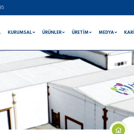
35
A
KURUMSAL
ÜRÜNLER
ÜRETİM
MEDYA
KAR