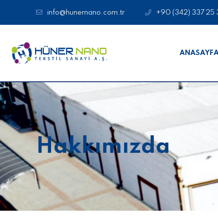
info@hunernano.com.tr
+90 (342) 337 25 
ANASAYF
Hakkımızda