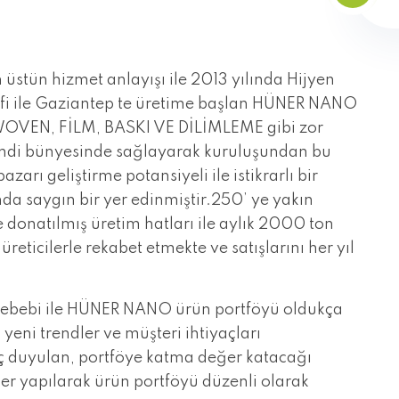
üstün hizmet anlayışı ile 2013 yılında Hijyen
efi ile Gaziantep te üretime başlan HÜNER NANO
OVEN, FİLM, BASKI VE DİLİMLEME gibi zor
endi bünyesinde sağlayarak kuruluşundan bu
arı geliştirme potansiyeli ile istikrarlı bir
a saygın bir yer edinmiştir.250’ ye yakın
 donatılmış üretim hatları ile aylık 2000 ton
 üreticilerle rekabet etmekte ve satışlarını her yıl
 sebebi ile HÜNER NANO ürün portföyü oldukça
, yeni trendler ve müşteri ihtiyaçları
aç duyulan, portföye katma değer katacağı
tler yapılarak ürün portföyü düzenli olarak