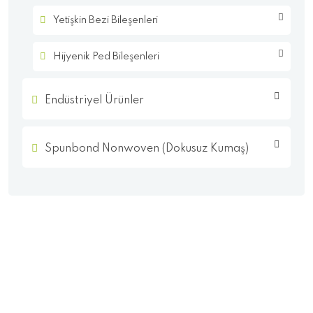
Yetişkin Bezi Bileşenleri
Hijyenik Ped Bileşenleri
Endüstriyel Ürünler
Spunbond Nonwoven (Dokusuz Kumaş)
- Anasayfa
- Kurumsal
- KVKK
- Çerez Politikası
- Ürünler
- İletişim