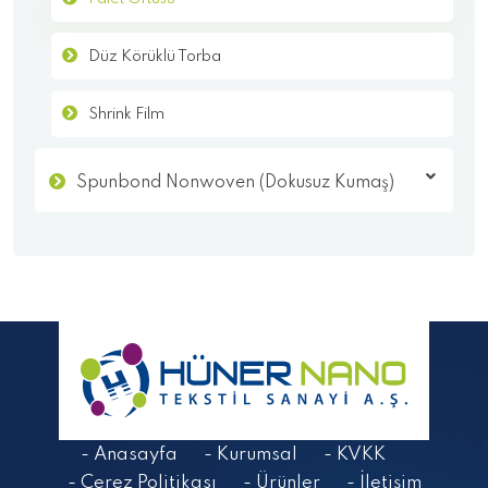
Düz Körüklü Torba
Shrink Film
Spunbond Nonwoven (Dokusuz Kumaş)
- Anasayfa
- Kurumsal
- KVKK
- Çerez Politikası
- Ürünler
- İletişim