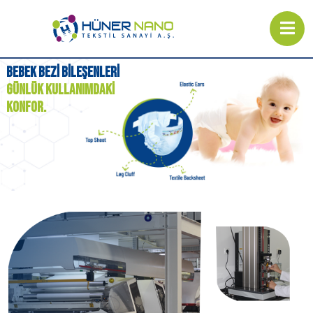
BEBEK
BEZI
BILEŞENLERI
GÜNLÜK
KULLANIMDAKI
KONFOR.