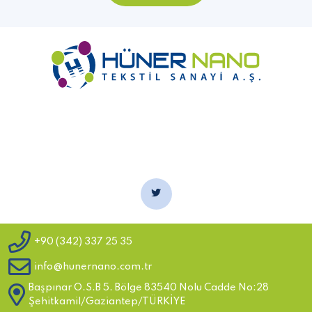
- Anasayfa
- Kurumsal
- KVKK
- Çerez Politikası
- Ürünler
- İletişim
Copyright
2021 Hüner Nano Tüm Hakları Saklıdır
+90 (342) 337 25 35
info@hunernano.com.tr
Başpınar O.S.B 5. Bölge 83540 Nolu Cadde No:28
Şehitkamil/Gaziantep/TÜRKİYE